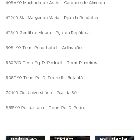
408A/10 Machado de Assis – Cardoso de Almeida
4112/10 Sta. Margarida Maria – Pça. da República
4113/10 Gentil de Moura – Pça. da República
508L/10 Term. Princ. Isabel – Aclimação
930P/10 Term. Pq. D. Pedro II – Term. Pinheiros
908T/10 Term. Pq. D. Pedro II – Butantã
14/04/2026
Abril Azul:
7411/10 Cid. Universitária – Pça. da Sé
Terminal
Pinheiros
8615/10 Pq. da Lapa – Term. Pq. D. Pedro II
recebe
27/05/2026
04/05/2026
exposição
Saiba
SMT e
fotográfica
como ir de
SPTrans
de
ônibus ao
iniciam
estudante