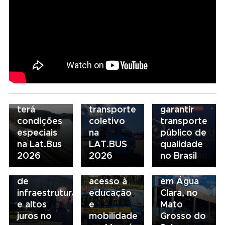
07/08/2026
Seminário
Marcopolo
Nacional
reforça
NTU 2026
estratégia
debate
para
novo
07/08/2026
descarbonização
modelo
Scania
e
de
Serviços
financiamento
financiamento
Financeiros
do
para
terá
transporte
garantir
condições
coletivo
transporte
05/08/2026
04/08/2026
especiais
na
público de
Presidente
Renovação
03/08/2026
na Lat.Bus
LAT.BUS
qualidade
da FAESP
da frota
Volvo
2026
2026
no Brasil
alerta para
escolar
inaugura
gargalos
fortalece
concessionária
de
acesso à
em Água
infraestrutura
educação
Clara, no
e altos
e
Mato
juros no
mobilidade
Grosso do