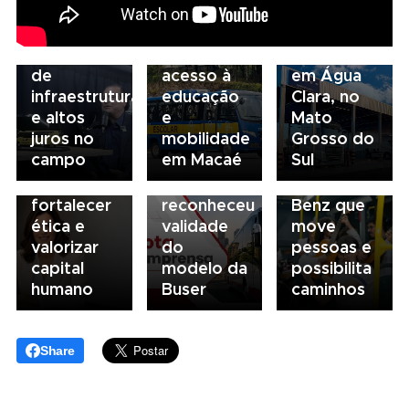
da FAESP
da frota
Volvo
03/08/2026
alerta para
escolar
inaugura
Governança
gargalos
fortalece
concessionária
no
de
acesso à
em Água
transporte:
03/08/2026
infraestrutura
educação
Clara, no
BRT
03/08/2026
Mobilidade
e altos
e
Mato
Sorocaba
Sindicato
para
juros no
mobilidade
Grosso do
utiliza
esclarece
todos: o
campo
em Macaé
Sul
compliance
que STF
ônibus
para
não
Mercedes-
fortalecer
reconheceu
Benz que
ética e
validade
move
valorizar
do
pessoas e
capital
modelo da
possibilita
humano
Buser
caminhos
Share