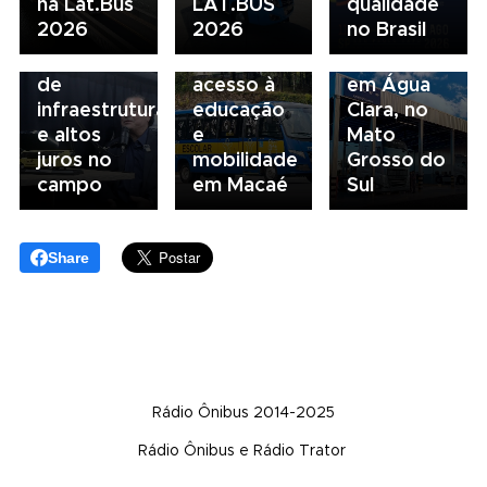
na Lat.Bus
LAT.BUS
qualidade
da FAESP
da frota
Volvo
2026
2026
no Brasil
alerta para
escolar
inaugura
gargalos
fortalece
concessionária
de
acesso à
em Água
infraestrutura
educação
Clara, no
e altos
e
Mato
juros no
mobilidade
Grosso do
campo
em Macaé
Sul
Share
Rádio Ônibus 2014-2025
Rádio Ônibus e Rádio Trator