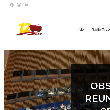
Início
Rádio Trat
OBS
REUN