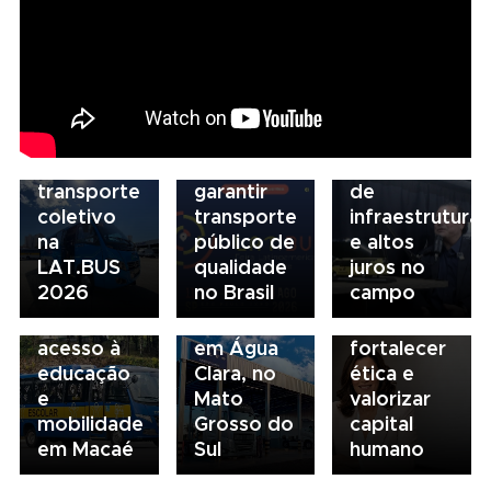
reforça
NTU 2026
estratégia
debate
para
novo
05/08/2026
descarbonização
modelo
Presidente
e
de
da FAESP
03/08/2026
financiamento
financiamento
alerta para
Governança
do
para
gargalos
no
transporte
garantir
de
transporte:
coletivo
transporte
infraestrutura
04/08/2026
BRT
na
público de
e altos
Renovação
03/08/2026
Sorocaba
LAT.BUS
qualidade
juros no
da frota
Volvo
utiliza
2026
no Brasil
campo
escolar
inaugura
compliance
fortalece
concessionária
para
acesso à
em Água
fortalecer
educação
Clara, no
ética e
e
Mato
valorizar
mobilidade
Grosso do
capital
em Macaé
Sul
humano