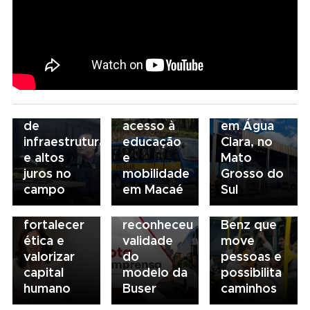
05/08/2026
04/08/2026
Presidente
Renovação
03/08/2026
da FAESP
da frota
Volvo
03/08/2026
alerta para
escolar
inaugura
Governança
gargalos
fortalece
concessionária
no
de
acesso à
em Água
transporte:
03/08/2026
infraestrutura
educação
Clara, no
BRT
03/08/2026
Mobilidade
e altos
e
Mato
Sorocaba
Sindicato
para
juros no
mobilidade
Grosso do
utiliza
esclarece
todos: o
campo
em Macaé
Sul
compliance
que STF
ônibus
para
não
Mercedes-
fortalecer
reconheceu
Benz que
ética e
validade
move
valorizar
do
pessoas e
capital
modelo da
possibilita
humano
Buser
caminhos