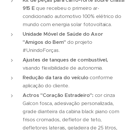
Kit de peças para carro-forte sobre chassi
915 E
que recebeu o primeiro ar-
condicionado automotivo 100% elétrico do
mundo com energia solar fotovoltaica.
Unidade Móvel de Saúde do Axor
"Amigos do Bem"
do projeto
#UnindoForças.
Ajustes de tanques de combustível,
visando flexibilidade de autonomia.
Redução da tara do veículo
conforme
aplicação do cliente.
Actros "Coração Estradeiro":
cor cinza
Galcon fosca, adesivação personalizada,
grade dianteira da cabina black piano com
frisos cromados, defletor de teto,
defletores laterais, geladeira de 25 litros,