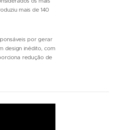
onsiderados os mais
roduziu mais de 140
ponsáveis por gerar
m design inédito, com
porciona redução de