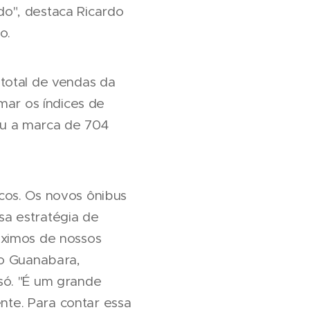
o", destaca Ricardo
o.
total de vendas da
mar os índices de
iu a marca de 704
cos. Os novos ônibus
a estratégia de
óximos de nossos
po Guanabara,
só. "É um grande
te. Para contar essa