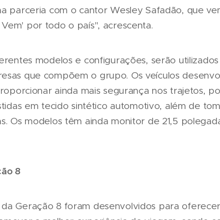
ma parceria com o cantor Wesley Safadão, que ve
Vem' por todo o país", acrescenta.
erentes modelos e configurações, serão utilizados
resas que compõem o grupo. Os veículos desenvo
proporcionar ainda mais segurança nos trajetos, pol
estidas em tecido sintético automotivo, além de to
as. Os modelos têm ainda monitor de 21,5 polegad
ção 8
 da Geração 8 foram desenvolvidos para oferecer