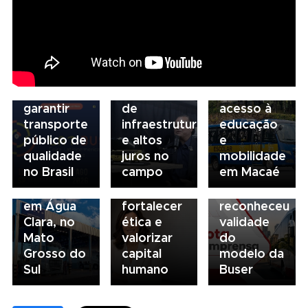
debate
novo
05/08/2026
04/08/2026
modelo
Presidente
Renovação
de
da FAESP
da frota
03/08/2026
financiamento
alerta para
escolar
Governança
para
gargalos
fortalece
no
garantir
de
acesso à
transporte:
transporte
infraestrutura
educação
BRT
03/08/2026
público de
e altos
e
03/08/2026
Sorocaba
Sindicato
qualidade
juros no
mobilidade
Volvo
utiliza
esclarece
no Brasil
campo
em Macaé
inaugura
compliance
que STF
concessionária
para
não
em Água
fortalecer
reconheceu
Clara, no
ética e
validade
Mato
valorizar
do
Grosso do
capital
modelo da
Sul
humano
Buser