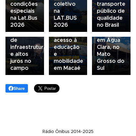
condições
coletivo
transporte
05/08/2026
04/08/2026
especiais
na
público de
Presidente
Renovação
03/08/2026
na Lat.Bus
LAT.BUS
qualidade
da FAESP
da frota
Volvo
2026
2026
no Brasil
alerta para
escolar
inaugura
gargalos
fortalece
concessionária
de
acesso à
em Água
infraestrutura
educação
Clara, no
e altos
e
Mato
juros no
mobilidade
Grosso do
campo
em Macaé
Sul
Share
Rádio Ônibus 2014-2025