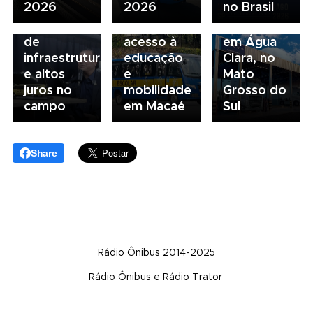
2026
2026
no Brasil
alerta para
escolar
inaugura
gargalos
fortalece
concessionária
de
acesso à
em Água
infraestrutura
educação
Clara, no
e altos
e
Mato
juros no
mobilidade
Grosso do
campo
em Macaé
Sul
Share
Rádio Ônibus 2014-2025
Rádio Ônibus e Rádio Trator