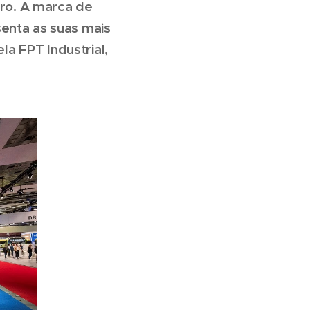
bro. A marca de
senta as suas mais
a FPT Industrial,