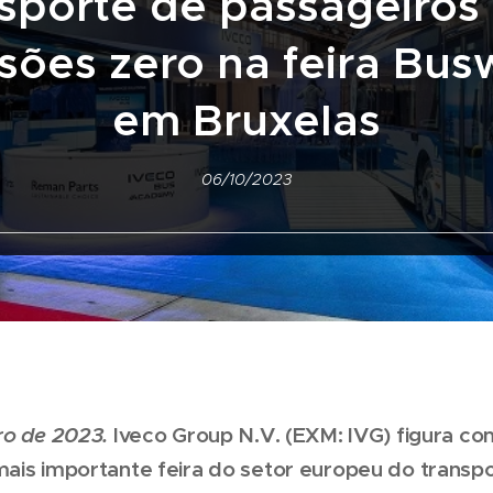
nsporte de passageiros
sões zero na feira Bus
em Bruxelas
06/10/2023
ro de 2023.
Iveco Group N.V. (EXM: IVG) figura c
ais importante feira do setor europeu do transpo