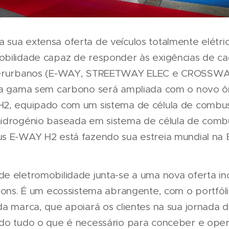
sua extensa oferta de veículos totalmente elétr
bilidade capaz de responder às exigências de ca
nterurbanos (E-WAY, STREETWAY ELEC e CROSSWAY
sta gama sem carbono será ampliada com o novo 
H2, equipado com um sistema de célula de combu
idrogénio baseada em sistema de célula de combu
s E-WAY H2 está fazendo sua estreia mundial na 
e eletromobilidade junta-se a uma nova oferta i
tions. É um ecossistema abrangente, com o portfó
da marca, que apoiará os clientes na sua jornada d
do tudo o que é necessário para conceber e opera