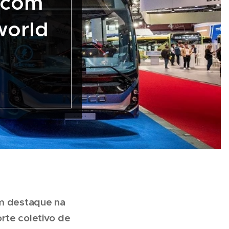
 com
world
om destaque na
rte coletivo de