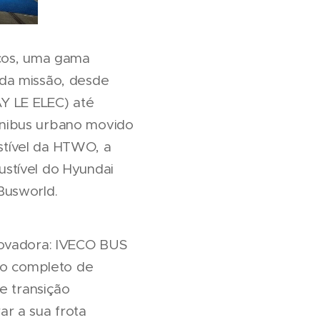
icos, uma gama
da missão, desde
 LE ELEC) até
ônibus urbano movido
stível da HTWO, a
stível do Hyundai
Busworld.
novadora: IVECO BUS
lio completo de
e transição
r a sua frota