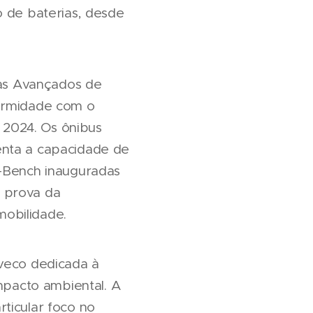
o de baterias, desde
as Avançados de
formidade com o
 2024. Os ônibus
enta a capacidade de
E-Bench inauguradas
a prova da
obilidade.
Iveco dedicada à
pacto ambiental. A
ticular foco no