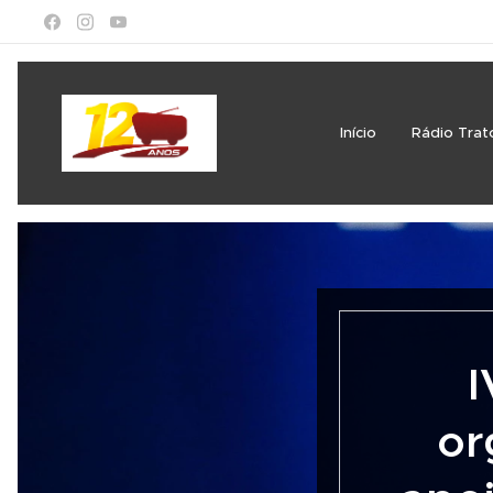
Início
Rádio Trat
I
or