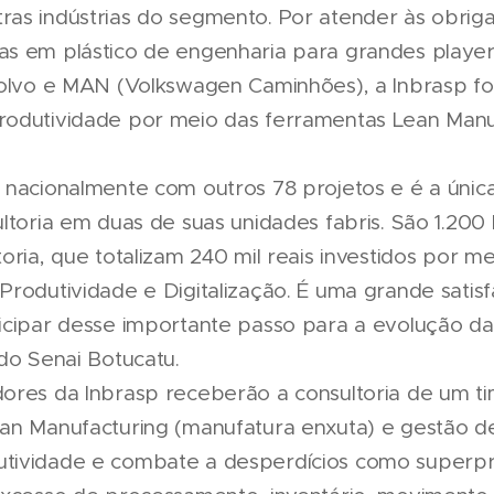
as indústrias do segmento. Por atender às obrig
as em plástico de engenharia para grandes play
Volvo e MAN (Volkswagen Caminhões), a Inbrasp foi
rodutividade por meio das ferramentas Lean Manu
 nacionalmente com outros 78 projetos e é a únic
ltoria em duas de suas unidades fabris. São 1.200
oria, que totalizam 240 mil reais investidos por m
Produtividade e Digitalização. É uma grande satis
icipar desse importante passo para a evolução da 
do Senai Botucatu.
ores da Inbrasp receberão a consultoria de um tim
an Manufacturing (manufatura enxuta) e gestão d
tividade e combate a desperdícios como superp