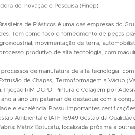
adora de Inovação e Pesquisa (Finep).
 Brasileira de Plásticos é uma das empresas do Gr
ades. Tem como foco o fornecimento de peças plás
roindustrial, movimentação de terra, automobilíst
processo produtivo de alta tecnologia, com maquin
s processos de manufatura de alta tecnologia, co
 Extrusão de Chapas, Termoformagem a Vácuo (V
a, Injeção RIM DCPD, Pintura e Colagem por Adesi
 ano a ano um patamar de destaque com a conqui
ade e excelência. Possui importantes certificaçõe
estão Ambiental e IATF-16949 Gestão da Qualidade 
fabris: Matriz Botucatu, localizada próxima a outr