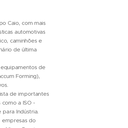
upo Caio, com mais
ticas automotivas
ico, caminhões e
ário de última
m equipamentos de
accum Forming),
vos.
sta de importantes
s como a ISO -
para Indústria.
as empresas do