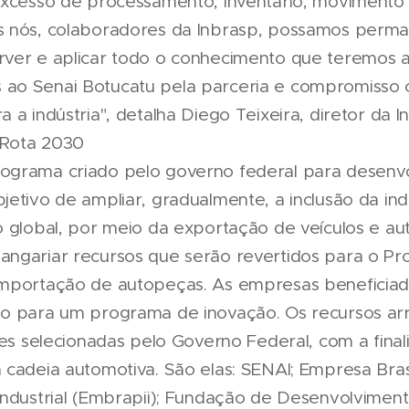
excesso de processamento, inventário, movimento e
s nós, colaboradores da Inbrasp, possamos perma
rver e aplicar todo o conhecimento que teremos 
ao Senai Botucatu pela parceria e compromisso
 a indústria", detalha Diego Teixeira, diretor da I
 Rota 2030
ograma criado pelo governo federal para desenvo
etivo de ampliar, gradualmente, a inclusão da ind
o global, por meio da exportação de veículos e au
ngariar recursos que serão revertidos para o Pr
importação de autopeças. As empresas beneficia
do para um programa de inovação. Os recursos ar
ões selecionadas pelo Governo Federal, com a final
 cadeia automotiva. São elas: SENAI; Empresa Bras
Industrial (Embrapii); Fundação de Desenvolvimen