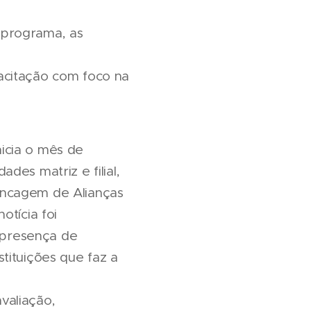
 programa, as
acitação com foco na
nicia o mês de
des matriz e filial,
ancagem de Alianças
otícia foi
a presença de
tituições que faz a
valiação,