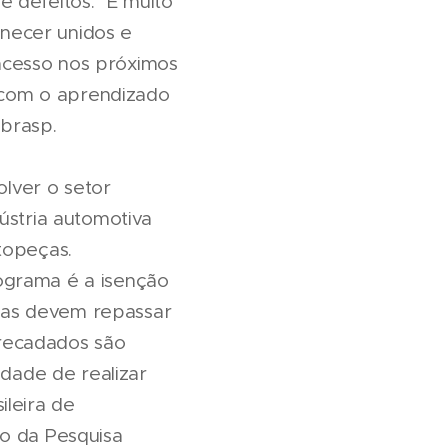
 defeitos. "É muito
necer unidos e
acesso nos próximos
 com o aprendizado
nbrasp.
lver o setor
ústria automotiva
topeças.
ograma é a isenção
das devem repassar
recadados são
idade de realizar
ileira de
to da Pesquisa