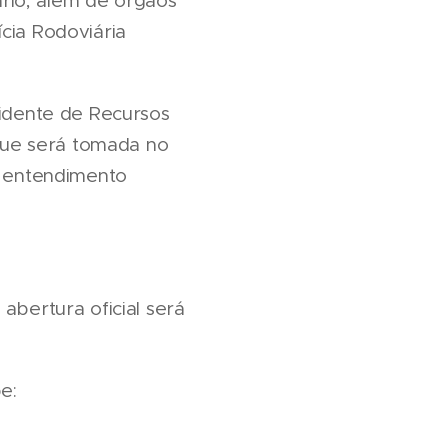
rio, além de órgãos
cia Rodoviária
cidente de Recursos
que será tomada no
o entendimento
abertura oficial será
e: