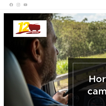
Início
Rádio Trat
Hor
cam