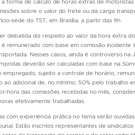
 a forma de cálculo de horas extras de motorista
ssões sobre o valor do frete ou da carga transp
ício-sede do TST, em Brasília, a partir das 9h.
ser debatida diz respeito ao valor da hora extra d
 é remunerado com base em comissão incidente s
ansportada. Nesses casos, ainda é controverso na 
umpridas deverão ser calculadas com base na Súmu
 empregado, sujeito a controle de horário, remu
o ao adicional de, no mínimo, 50% pelo trabalho e
lor-hora das comissões recebidas no mês, consid
horas efetivamente trabalhadas.
oas com experiência prática no tema serão ouvidas
ibunal. Estão inscritos representantes de sindicat