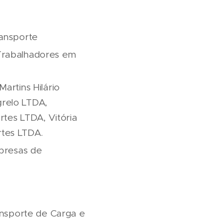
ransporte
 Trabalhadores em
artins Hilário
grelo LTDA,
tes LTDA, Vitória
rtes LTDA.
mpresas de
ansporte de Carga e