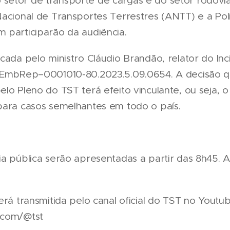
etor de transporte de cargas e do setor rodoviá
Nacional de Transportes Terrestres (ANTT) e a Polí
 participarão da audiência.
cada pelo ministro Cláudio Brandão, relator do In
RREmbRep–0001010-80.2023.5.09.0654. A decisão 
elo Pleno do TST terá efeito vinculante, ou seja, 
para casos semelhantes em todo o país.
a pública serão apresentadas a partir das 8h45. A 
erá transmitida pelo canal oficial do TST no Youtub
.com/@tst