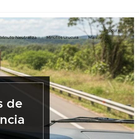
Procurar
Minuto Neutraliza
Minutos Urucuia
Mais
s de
ncia