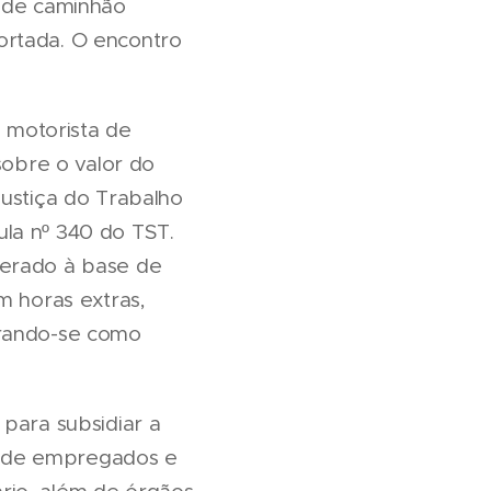
s de caminhão
ortada. O encontro
o motorista de
obre o valor do
Justiça do Trabalho
la nº 340 do TST.
nerado à base de
m horas extras,
erando-se como
 para subsidiar a
os de empregados e