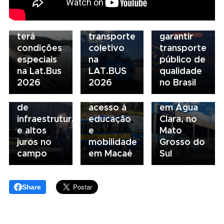
Scania
e
de
Serviços
financiamento
financiamento
Financeiros
do
para
terá
transporte
garantir
condições
coletivo
transporte
05/08/2026
04/08/2026
especiais
na
público de
Presidente
Renovação
03/08/2026
na Lat.Bus
LAT.BUS
qualidade
da FAESP
da frota
Volvo
2026
2026
no Brasil
alerta para
escolar
inaugura
gargalos
fortalece
concessionária
de
acesso à
em Água
infraestrutura
educação
Clara, no
e altos
e
Mato
juros no
mobilidade
Grosso do
campo
em Macaé
Sul
Share