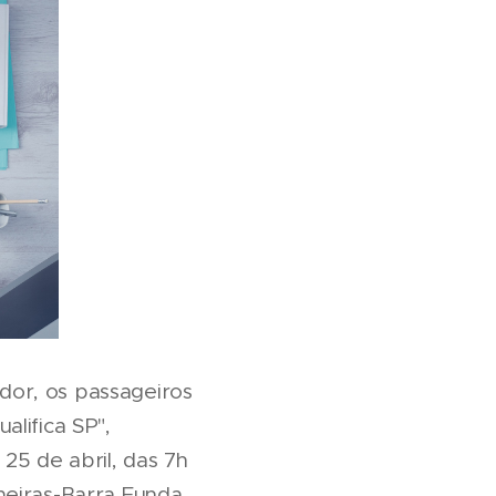
dor, os passageiros
lifica SP",
25 de abril, das 7h
meiras-Barra Funda,