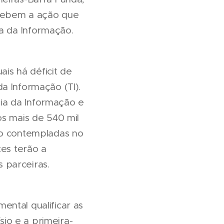
ecebem a ação que
ia da Informação.
is há déficit de
a Informação (TI).
ia da Informação e
os mais de 540 mil
ão contempladas no
tes terão a
 parceiras.
ntal qualificar as
io e a primeira-