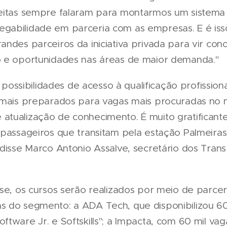
eitas sempre falaram para montarmos um sistema 
gabilidade em parceria com as empresas. E é is
ndes parceiros da iniciativa privada para vir con
o e oportunidades nas áreas de maior demanda."
s possibilidades de acesso à qualificação profission
s mais preparados para vagas mais procuradas no
tualização de conhecimento. É muito gratificant
 passageiros que transitam pela estação Palmeira
 disse Marco Antonio Assalve, secretário dos Tran
ase, os cursos serão realizados por meio de parcer
 do segmento: a ADA Tech, que disponibilizou 60
ftware Jr. e Softskills"; a Impacta, com 60 mil va