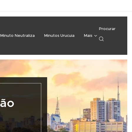
Procurar
Minuto Neutraliza
Minutos Urucuia
Mais
ção