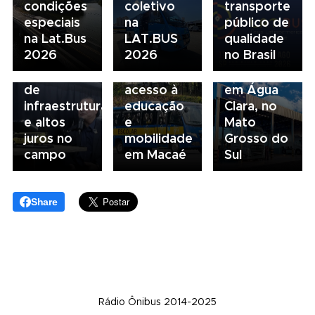
condições
coletivo
transporte
05/08/2026
04/08/2026
especiais
na
público de
Presidente
Renovação
03/08/2026
na Lat.Bus
LAT.BUS
qualidade
da FAESP
da frota
Volvo
2026
2026
no Brasil
alerta para
escolar
inaugura
gargalos
fortalece
concessionária
de
acesso à
em Água
infraestrutura
educação
Clara, no
e altos
e
Mato
juros no
mobilidade
Grosso do
campo
em Macaé
Sul
Share
Rádio Ônibus 2014-2025