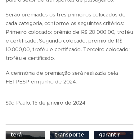
Serão premiados os três primeiros colocados de
cada categoria, conforme os seguintes critérios:
Primeiro colocado: prêmio de R$ 20.000,00, troféu
e certificado. Segundo colocado: prêmio de R$
10.000,00, troféu e certificado. Terceiro colocado:
troféu e certificado.
06/08/2026
07/08/2026
Seminário
A cerimônia de premiação será realizada pela
Marcopolo
Nacional
FETPESP em junho de 2024.
reforça
NTU 2026
estratégia
debate
para
novo
São Paulo, 15 de janeiro de 2024
07/08/2026
descarbonização
modelo
Scania
e
de
Serviços
financiamento
financiamento
Financeiros
do
para
terá
transporte
garantir