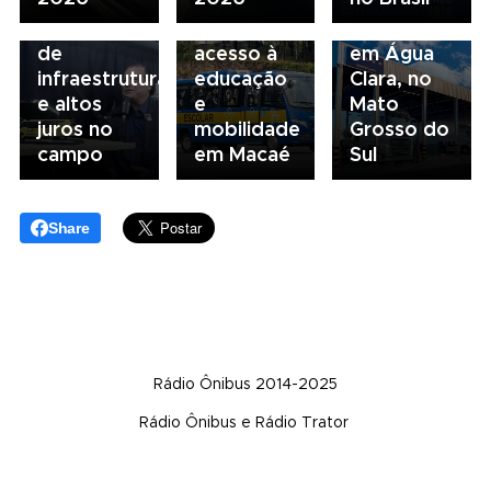
alerta para
escolar
inaugura
gargalos
fortalece
concessionária
de
acesso à
em Água
infraestrutura
educação
Clara, no
e altos
e
Mato
juros no
mobilidade
Grosso do
campo
em Macaé
Sul
Share
Rádio Ônibus 2014-2025
Rádio Ônibus e Rádio Trator