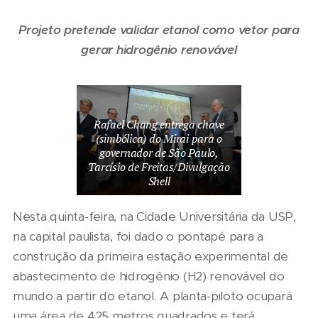
Projeto pretende validar etanol como vetor para
gerar hidrogênio renovável
Rafael Chang entrega chave
(simbólica) do Mirai para o
governador de São Paulo,
Tarcísio de Freitas/Divulgação
Shell
Nesta quinta-feira, na Cidade Universitária da USP,
na capital paulista, foi dado o pontapé para a
construção da primeira estação experimental de
abastecimento de hidrogênio (H2) renovável do
mundo a partir do etanol. A planta-piloto ocupará
uma área de 425 metros quadrados e terá