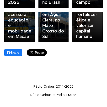
2026
no Brasil
campo
escolar
inaugura
compliance
fortalece
concessionária
para
acesso à
em Água
fortalecer
educação
Clara, no
ética e
e
Mato
valorizar
mobilidade
Grosso do
capital
em Macaé
Sul
humano
Share
Rádio Ônibus 2014-2025
Rádio Ônibus e Rádio Trator