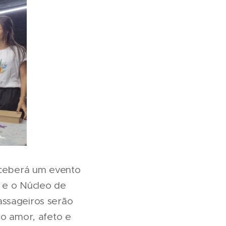
receberá um evento
 e o Núcleo de
assageiros serão
do amor, afeto e