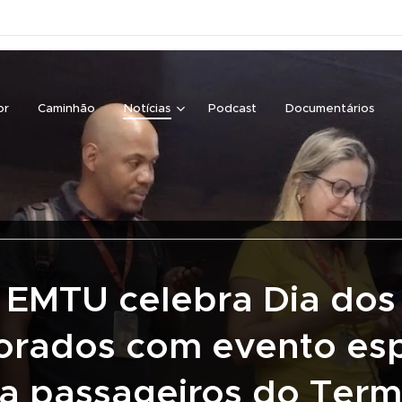
or
Caminhão
Notícias
Podcast
Documentários
EMTU celebra Dia dos
rados com evento esp
a passageiros do Term