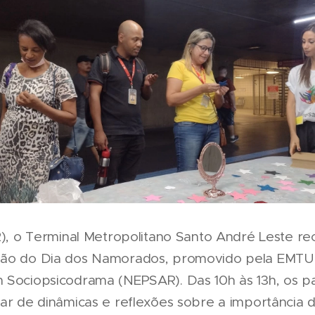
12), o Terminal Metropolitano Santo André Leste 
ção do Dia dos Namorados, promovido pela EMTU
 Sociopsicodrama (NEPSAR). Das 10h às 13h, os p
par de dinâmicas e reflexões sobre a importância 