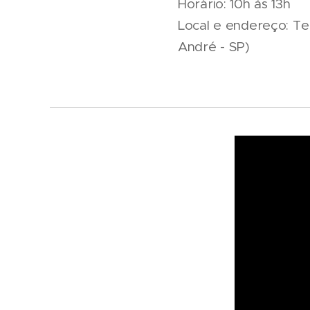
Horário: 10h às 13h
Local e endereço: Te
André - SP)