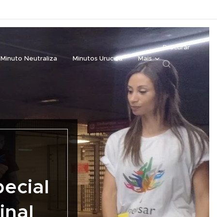
Procurar
Minuto Neutraliza
Minutos Urucuia
Mais
ecial
inal