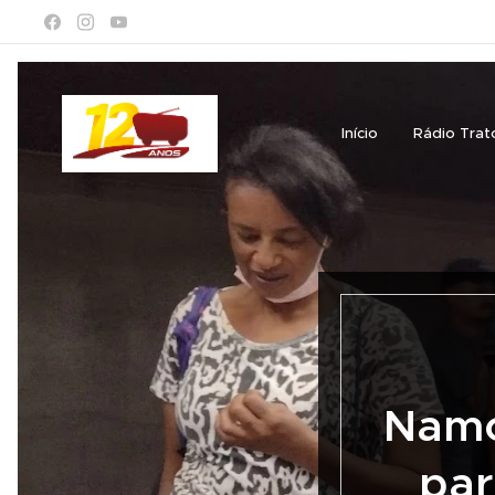
Início
Rádio Trat
Namo
par