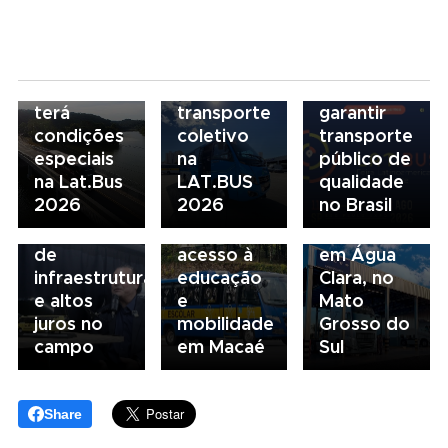
07/08/2026
descarbonização
modelo
Scania
e
de
Serviços
financiamento
financiamento
Financeiros
do
para
terá
transporte
garantir
condições
coletivo
transporte
05/08/2026
04/08/2026
especiais
na
público de
Presidente
Renovação
03/08/2026
na Lat.Bus
LAT.BUS
qualidade
da FAESP
da frota
Volvo
2026
2026
no Brasil
alerta para
escolar
inaugura
gargalos
fortalece
concessionária
de
acesso à
em Água
infraestrutura
educação
Clara, no
e altos
e
Mato
juros no
mobilidade
Grosso do
campo
em Macaé
Sul
Share