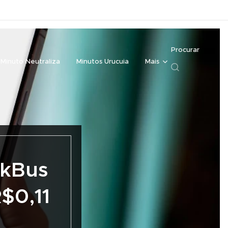
Procurar
Minuto Neutraliza
Minutos Urucuia
Mais
ckBus
$0,11