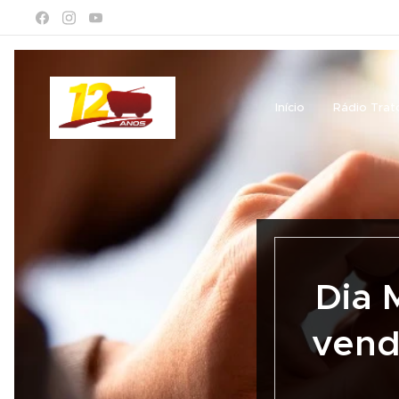
Início
Rádio Trat
Dia 
vend