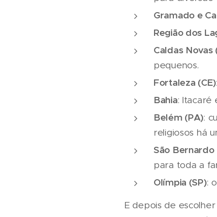
Gramado e Can
Região dos La
Caldas Novas 
pequenos.
Fortaleza (CE)
Bahia
: Itacar
Belém (PA)
: c
religiosos há 
São Bernardo
para toda a fam
Olímpia (SP)
: 
E depois de escolher 