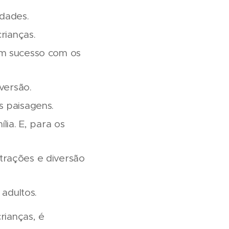
idades.
rianças.
em sucesso com os
versão.
s paisagens.
lia. E, para os
trações e diversão
 adultos.
rianças, é