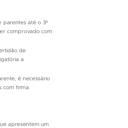
 parentes até o 3º
e ser comprovado com
ertidão de
igatória a
ente, é necessário
s com firma
 que apresentem um