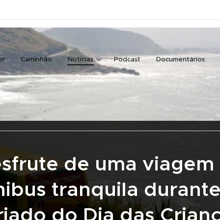
or
Caminhão
Notícias
Podcast
Documentários
sfrute de uma viagem
nibus tranquila durante
riado do Dia das Crian