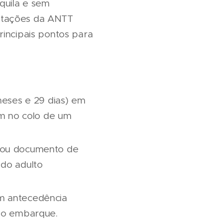
quila e sem
ientações da ANTT
rincipais pontos para
meses e 29 dias) em
em no colo de um
o ou documento de
 do adulto
m antecedência
 do embarque.