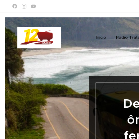
Início
Rádio Trat
De
ô
fe