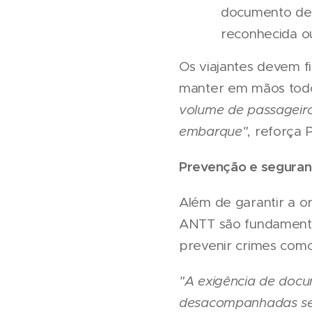
documento de 
reconhecida ou
Os viajantes devem f
manter em mãos todo
volume de passageiro
embarque"
, reforça P
Prevenção e segura
Além de garantir a or
ANTT são fundamentai
prevenir crimes como o
"A exigência de docu
desacompanhadas ser