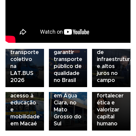
reforça
NTU 2026
estratégia
debate
para
novo
05/08/2026
descarbonização
modelo
Presidente
e
de
da FAESP
03/08/2026
financiamento
financiamento
alerta para
Governança
do
para
gargalos
no
transporte
garantir
de
transporte:
coletivo
transporte
infraestrutura
04/08/2026
BRT
na
público de
e altos
Renovação
03/08/2026
Sorocaba
LAT.BUS
qualidade
juros no
da frota
Volvo
utiliza
2026
no Brasil
campo
escolar
inaugura
compliance
fortalece
concessionária
para
acesso à
em Água
fortalecer
educação
Clara, no
ética e
e
Mato
valorizar
mobilidade
Grosso do
capital
em Macaé
Sul
humano