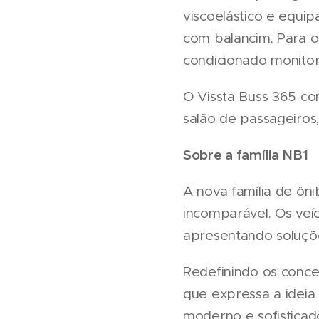
viscoelástico e equi
com balancim. Para o 
condicionado monitor
O Vissta Buss 365 co
salão de passageiros
Sobre a família NB1
A nova família de ôn
incomparável. Os veí
apresentando soluçõe
Redefinindo os concei
que expressa a ideia
moderno e sofisticad