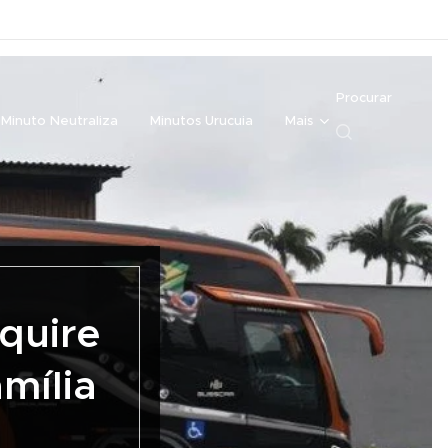
Procurar
Minuto Neutraliza
Minutos Urucuia
Mais
quire
mília