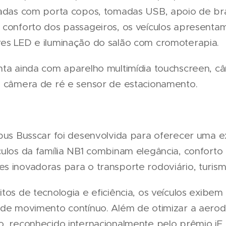
padas com porta copos, tomadas USB, apoio de br
conforto dos passageiros, os veículos apresentam 
es LED e iluminação do salão com cromoterapia.
nta ainda com aparelho multimídia touchscreen, 
, câmera de ré e sensor de estacionamento.
ibus Busscar foi desenvolvida para oferecer uma 
culos da família NB1 combinam elegância, conforto
s inovadoras para o transporte rodoviário, turis
tos de tecnologia e eficiência, os veículos exibe
 de movimento contínuo. Além de otimizar a aerod
o, reconhecido internacionalmente pelo prêmio iF