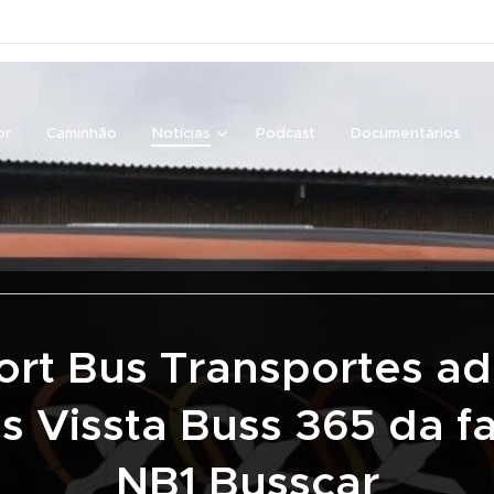
or
Caminhão
Notícias
Podcast
Documentários
ort Bus Transportes ad
s Vissta Buss 365 da fa
NB1 Busscar