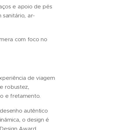
aços e apoio de pés
sanitário, ar-
câmera com foco no
experiência de viagem
 e robustez,
mo e fretamento.
m desenho autêntico
inâmica, o design é
 Design Award.