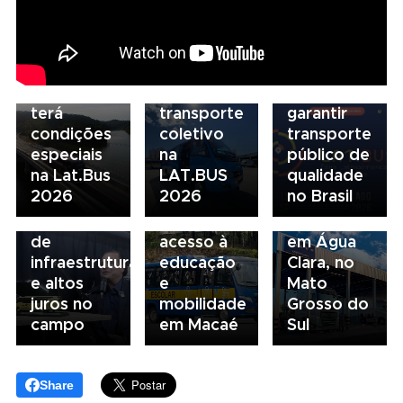
para
novo
07/08/2026
descarbonização
modelo
Scania
e
de
Serviços
financiamento
financiamento
Financeiros
do
para
terá
transporte
garantir
condições
coletivo
transporte
05/08/2026
04/08/2026
especiais
na
público de
Presidente
Renovação
03/08/2026
na Lat.Bus
LAT.BUS
qualidade
da FAESP
da frota
Volvo
2026
2026
no Brasil
alerta para
escolar
inaugura
gargalos
fortalece
concessionária
de
acesso à
em Água
infraestrutura
educação
Clara, no
e altos
e
Mato
juros no
mobilidade
Grosso do
campo
em Macaé
Sul
Share