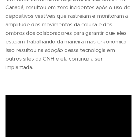
Canadá, resultou em zero incidentes após o uso de
dispositivos vestíveis que rastreiam e monitoram a
amplitude dos movimentos da coluna e dos
ombros dos colaboradores para garantir que eles
estejam trabalhando da maneira mais ergonômica.
Isso resultou na adoção dessa tecnologia em
outros sites da CNH e ela continua a ser
implantada.
06/08/2026
07/08/2026
Seminário
Marcopolo
Nacional
reforça
NTU 2026
estratégia
debate