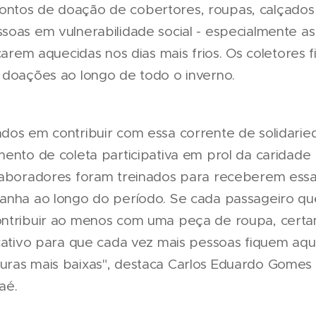
ntos de doação de cobertores, roupas, calçados 
soas em vulnerabilidade social - especialmente a
icarem aquecidas nos dias mais frios. Os coletores 
 doações ao longo de todo o inverno.
dos em contribuir com essa corrente de solidarie
mento de coleta participativa em prol da caridad
olaboradores foram treinados para receberem ess
panha ao longo do período. Se cada passageiro q
ontribuir ao menos com uma peça de roupa, cer
icativo para que cada vez mais pessoas fiquem aq
ras mais baixas", destaca Carlos Eduardo Gomes 
aé.