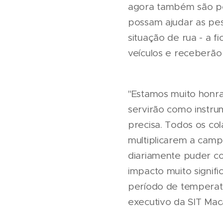
agora também são po
possam ajudar as pes
situação de rua - a f
veículos e receberão
"Estamos muito honra
servirão como instru
precisa. Todos os c
multiplicarem a cam
diariamente puder c
impacto muito signif
período de temperatu
executivo da SIT Mac