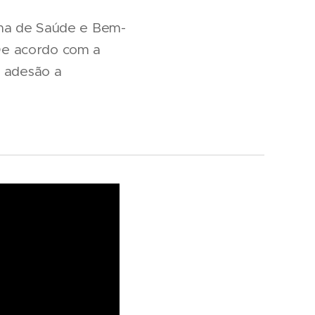
ama de Saúde e Bem-
 De acordo com a
a adesão a