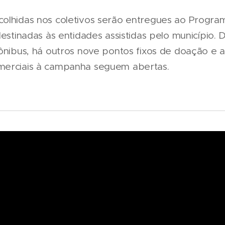
colhidas nos coletivos serão entregues ao Progr
destinadas às entidades assistidas pelo município.
 ônibus, há outros nove pontos fixos de doação e 
merciais à campanha seguem abertas.