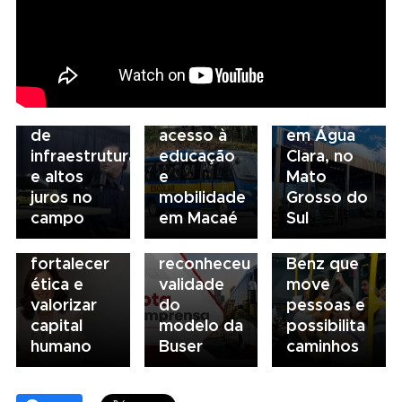
05/08/2026
04/08/2026
Presidente
Renovação
03/08/2026
da FAESP
da frota
Volvo
03/08/2026
alerta para
escolar
inaugura
Governança
gargalos
fortalece
concessionária
no
de
acesso à
em Água
transporte:
03/08/2026
infraestrutura
educação
Clara, no
BRT
03/08/2026
Mobilidade
e altos
e
Mato
Sorocaba
Sindicato
para
juros no
mobilidade
Grosso do
utiliza
esclarece
todos: o
campo
em Macaé
Sul
compliance
que STF
ônibus
para
não
Mercedes-
fortalecer
reconheceu
Benz que
ética e
validade
move
valorizar
do
pessoas e
capital
modelo da
possibilita
humano
Buser
caminhos