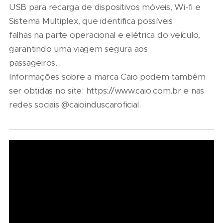
USB para recarga de dispositivos móveis, Wi-fi e
Sistema Multiplex, que identifica possíveis
falhas na parte operacional e elétrica do veículo,
garantindo uma viagem segura aos
passageiros.
Informações sobre a marca Caio podem também
ser obtidas no site: https://www.caio.com.br e nas
redes sociais @caioinduscaroficial.
07/08/2026
Marcopolo
reforça
09/08/2026
estratégia
De pai
para