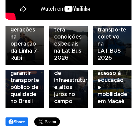
para filha:
07/08/2026
descarboniza
06/08/2026
amor pela
Scania
e
Seminário
ferrovia
Serviços
financiamento
Nacional
une
Financeiros
do
NTU 2026
gerações
terá
transporte
debate
na
condições
coletivo
novo
05/08/2026
04/08/2026
operação
especiais
na
modelo
Presidente
Renovação
da Linha 7-
na Lat.Bus
LAT.BUS
de
da FAESP
da frota
Rubi
2026
2026
financiamento
alerta para
escolar
para
gargalos
fortalece
garantir
de
acesso à
transporte
infraestrutura
educação
público de
e altos
e
qualidade
juros no
mobilidade
no Brasil
campo
em Macaé
Share