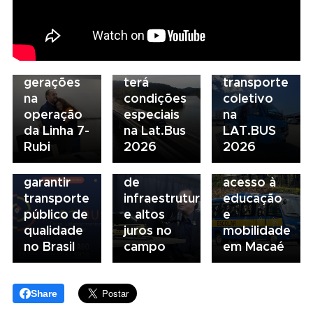
De pai
para
para filha:
07/08/2026
descarboniza
06/08/2026
amor pela
Scania
e
Seminário
ferrovia
Serviços
financiamento
Nacional
une
Financeiros
do
NTU 2026
gerações
terá
transporte
debate
na
condições
coletivo
novo
05/08/2026
04/08/2026
operação
especiais
na
modelo
Presidente
Renovação
da Linha 7-
na Lat.Bus
LAT.BUS
de
da FAESP
da frota
Rubi
2026
2026
financiamento
alerta para
escolar
para
gargalos
fortalece
garantir
de
acesso à
transporte
infraestrutura
educação
público de
e altos
e
qualidade
juros no
mobilidade
no Brasil
campo
em Macaé
Share