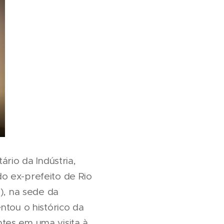
ário da Indústria,
o ex-prefeito de Rio
0), na sede da
ntou o histórico da
tes em uma visita à