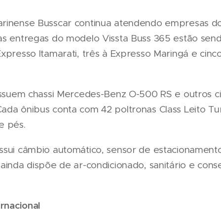
arinense Busscar continua atendendo empresas 
as entregas do modelo Vissta Buss 365 estão sendo
xpresso Itamarati, três à Expresso Maringá e cinc
possuem chassi Mercedes-Benz O-500 RS e outros c
ada ônibus conta com 42 poltronas Class Leito T
e pés.
ssui câmbio automático, sensor de estacionamento 
ainda dispõe de ar-condicionado, sanitário e cons
rnacional