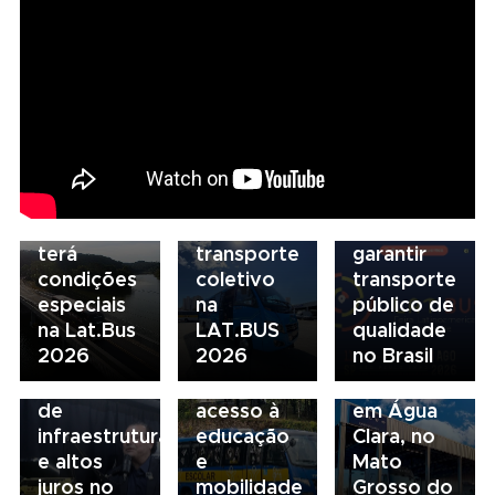
07/08/2026
Seminário
Marcopolo
Nacional
reforça
NTU 2026
estratégia
debate
para
novo
07/08/2026
descarbonização
modelo
Scania
e
de
Serviços
financiamento
financiamento
Financeiros
do
para
terá
transporte
garantir
condições
coletivo
transporte
05/08/2026
04/08/2026
especiais
na
público de
Presidente
Renovação
03/08/2026
na Lat.Bus
LAT.BUS
qualidade
da FAESP
da frota
Volvo
2026
2026
no Brasil
alerta para
escolar
inaugura
gargalos
fortalece
concessionária
de
acesso à
em Água
infraestrutura
educação
Clara, no
e altos
e
Mato
juros no
mobilidade
Grosso do