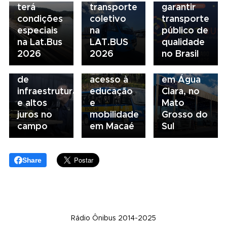
terá
transporte
garantir
condições
coletivo
transporte
05/08/2026
04/08/2026
especiais
na
público de
Presidente
Renovação
03/08/2026
na Lat.Bus
LAT.BUS
qualidade
da FAESP
da frota
Volvo
2026
2026
no Brasil
alerta para
escolar
inaugura
gargalos
fortalece
concessionária
de
acesso à
em Água
infraestrutura
educação
Clara, no
e altos
e
Mato
juros no
mobilidade
Grosso do
campo
em Macaé
Sul
Share
Rádio Ônibus 2014-2025