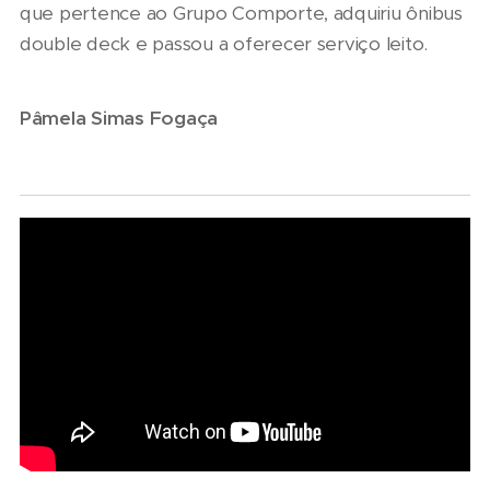
que pertence ao Grupo Comporte, adquiriu ônibus
double deck e passou a oferecer serviço leito.
Pâmela Simas Fogaça
06/08/2026
07/08/2026
Seminário
Marcopolo
Nacional
reforça
NTU 2026
estratégia
debate
para
novo
07/08/2026
descarbonização
modelo
Scania
e
de
Serviços
financiamento
financiamento
Financeiros
do
para