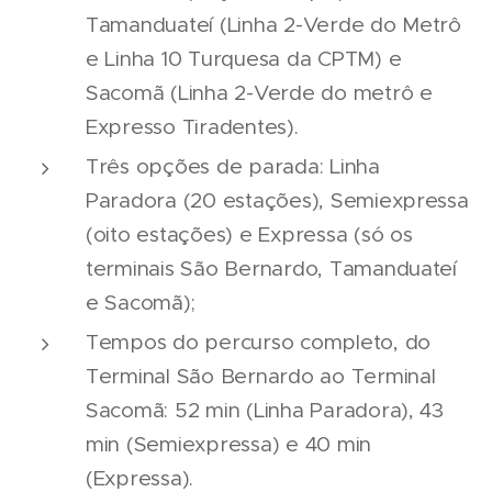
Tamanduateí (Linha 2-Verde do Metrô
e Linha 10 Turquesa da CPTM) e
Sacomã (Linha 2-Verde do metrô e
Expresso Tiradentes).
Três opções de parada: Linha
Paradora (20 estações), Semiexpressa
(oito estações) e Expressa (só os
terminais São Bernardo, Tamanduateí
06/08/2026
e Sacomã);
07/08/2026
Seminário
Marcopolo
Nacional
Tempos do percurso completo, do
reforça
NTU 2026
Terminal São Bernardo ao Terminal
estratégia
debate
Sacomã: 52 min (Linha Paradora), 43
para
novo
07/08/2026
descarbonização
modelo
min (Semiexpressa) e 40 min
Scania
e
de
(Expressa).
Serviços
financiamento
financiamento