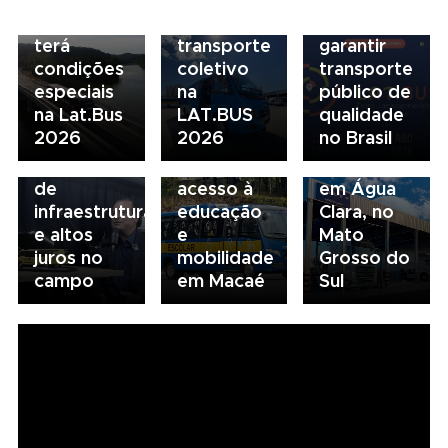
Financeiros
do
para
terá
transporte
garantir
condições
coletivo
transporte
05/08/2026
04/08/2026
especiais
na
público de
Presidente
Renovação
03/08/2026
na Lat.Bus
LAT.BUS
qualidade
da FAESP
da frota
Volvo
2026
2026
no Brasil
alerta para
escolar
inaugura
gargalos
fortalece
concessionária
de
acesso à
em Água
infraestrutura
educação
Clara, no
e altos
e
Mato
juros no
mobilidade
Grosso do
campo
em Macaé
Sul