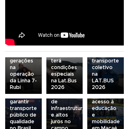
07/08/2026
Marcopolo
reforça
09/08/2026
estratégia
De pai
para
para filha:
07/08/2026
descarboniza
06/08/2026
amor pela
Scania
e
Seminário
ferrovia
Serviços
financiamento
Nacional
une
Financeiros
do
NTU 2026
gerações
terá
transporte
debate
na
condições
coletivo
novo
05/08/2026
04/08/2026
operação
especiais
na
modelo
Presidente
Renovação
da Linha 7-
na Lat.Bus
LAT.BUS
de
da FAESP
da frota
Rubi
2026
2026
financiamento
alerta para
escolar
para
gargalos
fortalece
garantir
de
acesso à
transporte
infraestrutura
educação
público de
e altos
e
qualidade
juros no
mobilidade
no Brasil
campo
em Macaé