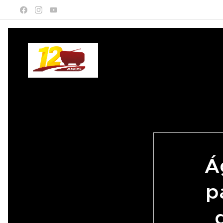
Início
Rádio Trat
Á
p