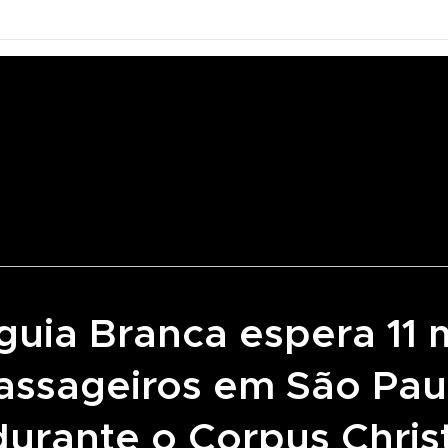
or
Caminhão
Notícias
Podcast
Documentários
guia Branca espera 11 m
assageiros em São Pau
durante o Corpus Christ