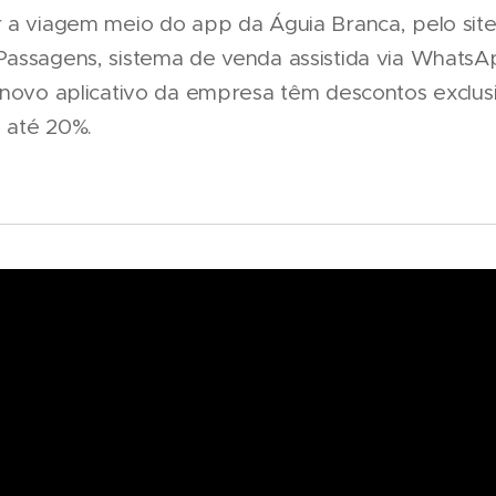
 a viagem meio do app da Águia Branca, pelo site,
Passagens, sistema de venda assistida via Whats
 novo aplicativo da empresa têm descontos exclu
 até 20%.