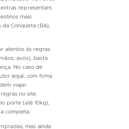
s extras representam
estinos mais
a da Conquista (BA),
r atentos às regras
rmãos, avós), basta
ança. No caso de
utor legal, com firma
dem viajar
regras no site.
 porte (até 10kg),
ra completa.
ompradas, mas ainda