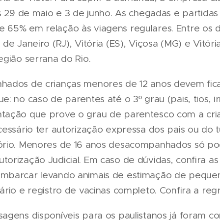
as 29 de maio e 3 de junho. As chegadas e partida
65% em relação às viagens regulares. Entre os d
de Janeiro (RJ), Vitória (ES), Viçosa (MG) e Vitóri
egião serrana do Rio.
hados de crianças menores de 12 anos devem fica
: no caso de parentes até o 3º grau (pais, tios, i
tação que prove o grau de parentesco com a cri
essário ter autorização expressa dos pais ou do t
ório. Menores de 16 anos desacompanhados só po
rização Judicial. Em caso de dúvidas, confira as 
mbarcar levando animais de estimação de pequeno
rio e registro de vacinas completo. Confira a reg
agens disponíveis para os paulistanos já foram c