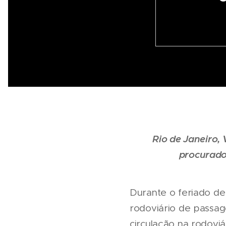
Rio de Janeiro, 
procurado
Durante o feriado de
rodoviário de passag
circulação na rodoviá