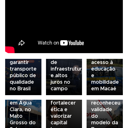
Seminário
Nacional
NTU 2026
debate
novo
05/08/2026
04/08/2026
modelo
Presidente
Renovação
de
da FAESP
da frota
03/08/2026
financiamento
alerta para
escolar
Governança
para
gargalos
fortalece
no
garantir
de
acesso à
transporte:
transporte
infraestrutura
educação
BRT
03/08/2026
público de
e altos
e
03/08/2026
Sorocaba
Sindicato
qualidade
juros no
mobilidade
Volvo
utiliza
esclarece
no Brasil
campo
em Macaé
inaugura
compliance
que STF
concessionária
para
não
em Água
fortalecer
reconheceu
Clara, no
ética e
validade
Mato
valorizar
do
Grosso do
capital
modelo da