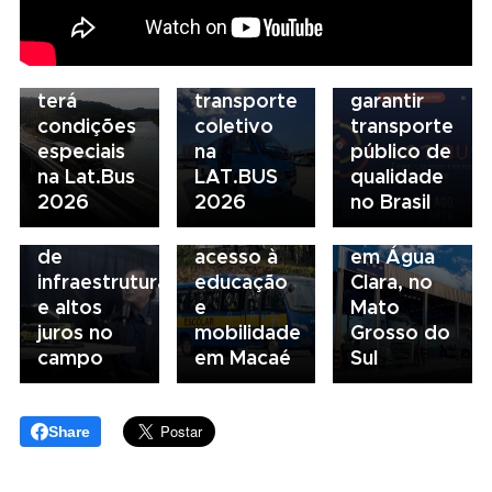
Scania
e
de
Serviços
financiamento
financiamento
Financeiros
do
para
terá
transporte
garantir
condições
coletivo
transporte
05/08/2026
04/08/2026
especiais
na
público de
Presidente
Renovação
03/08/2026
na Lat.Bus
LAT.BUS
qualidade
da FAESP
da frota
Volvo
2026
2026
no Brasil
alerta para
escolar
inaugura
gargalos
fortalece
concessionária
de
acesso à
em Água
infraestrutura
educação
Clara, no
e altos
e
Mato
juros no
mobilidade
Grosso do
campo
em Macaé
Sul
Share