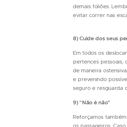
demais foliões. Lemb
evitar correr nas es
8) Cuide dos seus p
Em todos os desloca
pertences pessoais, c
de maneira ostensiva
e prevenindo possívei
seguro e resguarda os
9) "Não é não"
Reforçamos também a
os passageiros. Caso 