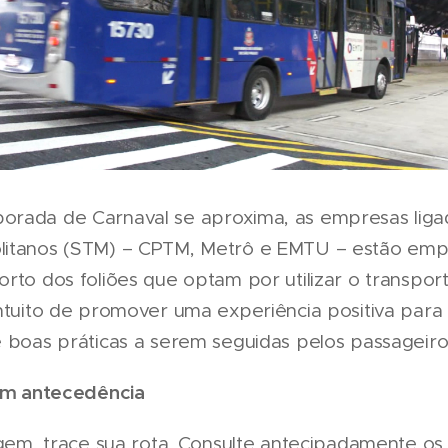
rada de Carnaval se aproxima, as empresas ligad
litanos (STM) – CPTM, Metrô e EMTU – estão emp
rto dos foliões que optam por utilizar o transpor
intuito de promover uma experiência positiva para
e boas práticas a serem seguidas pelos passageiro
com antecedência
agem, trace sua rota. Consulte antecipadamente os