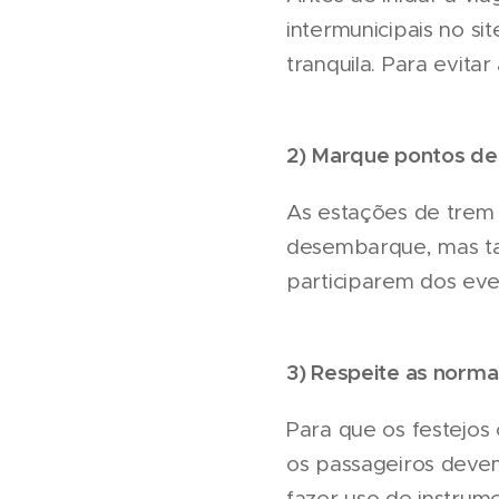
intermunicipais no s
tranquila. Para evit
2) Marque pontos de
As estações de trem 
desembarque, mas ta
participarem dos even
3) Respeite as norm
Para que os festejos
os passageiros devem
fazer uso de instrum