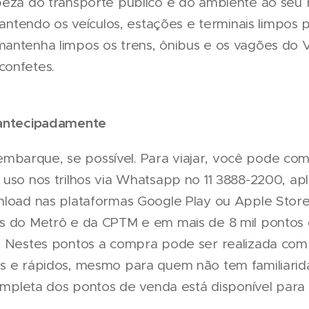
peza do transporte público e do ambiente ao seu re
 mantendo os veículos, estações e terminais limpos
antenha limpos os trens, ônibus e os vagões do VL
confetes.
 antecipadamente
 o embarque, se possível. Para viajar, você pode co
 uso nos trilhos via Whatsapp no 11 3888-2200, apl
nload nas plataformas Google Play ou Apple Store)
s do Metrô e da CPTM e em mais de 8 mil pontos 
. Nestes pontos a compra pode ser realizada com
es e rápidos, mesmo para quem não tem familiari
completa dos pontos de venda está disponível para c