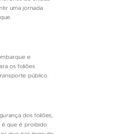
ntir uma jornada
que.
 embarque e
a os foliões
ransporte público.
gurança dos foliões,
 é que é proibido
enos que por meio de