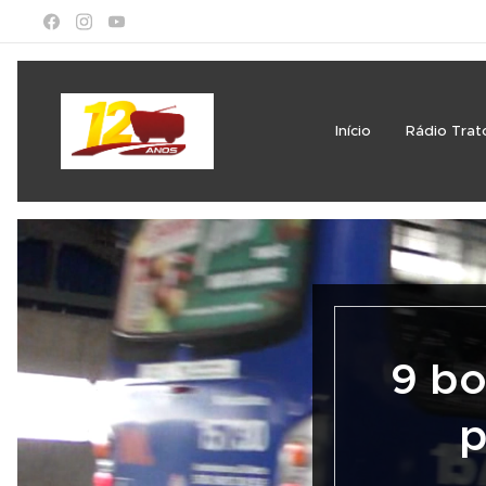
Início
Rádio Trat
9 bo
p