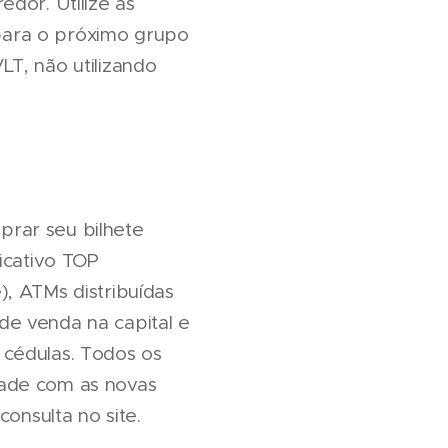
dor. Utilize as
 para o próximo grupo
T, não utilizando
mprar seu bilhete
icativo TOP
, ATMs distribuídas
de venda na capital e
 cédulas. Todos os
dade com as novas
onsulta no site.