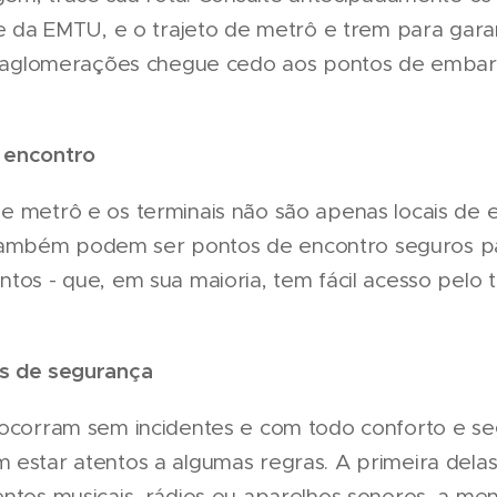
ite da EMTU, e o trajeto de metrô e trem para gara
ar aglomerações chegue cedo aos pontos de embar
 encontro
e metrô e os terminais não são apenas locais de
mbém podem ser pontos de encontro seguros par
tos - que, em sua maioria, tem fácil acesso pelo t
as de segurança
 ocorram sem incidentes e com todo conforto e se
 estar atentos a algumas regras. A primeira delas
entos musicais, rádios ou aparelhos sonoros, a m