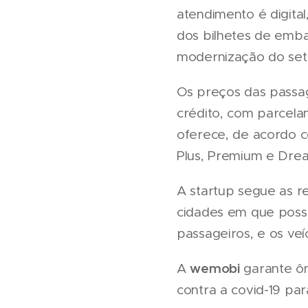
atendimento é digita
dos bilhetes de emba
modernização do seto
Os preços das passag
crédito, com parcela
oferece, de acordo c
Plus, Premium e Dre
A startup segue as r
cidades em que poss
passageiros, e os veí
wemobi
A
garante ôn
contra a covid-19 pa