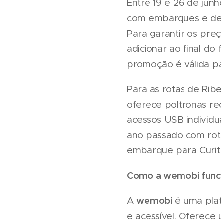
Entre 19 e 26 de jun
com embarques e des
Para garantir os pre
adicionar ao final d
promoção é válida par
Para as rotas de Ribe
oferece poltronas rec
acessos USB individu
ano passado com rota
embarque para Curit
Como a
wemobi
func
wemobi
A
é uma plat
e acessível. Oferece