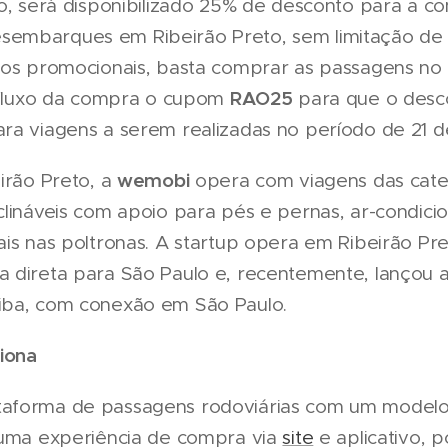
ho, será disponibilizado 25% de desconto para a 
embarques em Ribeirão Preto, sem limitação de
ços promocionais, basta comprar as passagens no s
RAO25
o fluxo da compra o cupom
para que o desco
a viagens a serem realizadas no período de 21 de 
wemobi
irão Preto, a
opera com viagens das cate
lináveis com apoio para pés e pernas, ar-condicio
ais nas poltronas. A startup opera em Ribeirão P
 direta para São Paulo e, recentemente, lançou a
iba, com conexão em São Paulo.
iona
aforma de passagens rodoviárias com um modelo 
 uma experiência de compra via
site
e aplicativo, p