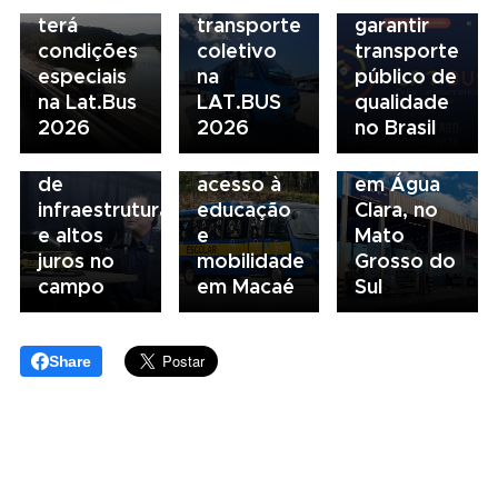
terá
transporte
garantir
condições
coletivo
transporte
05/08/2026
04/08/2026
especiais
na
público de
Presidente
Renovação
03/08/2026
na Lat.Bus
LAT.BUS
qualidade
da FAESP
da frota
Volvo
2026
2026
no Brasil
alerta para
escolar
inaugura
gargalos
fortalece
concessionária
de
acesso à
em Água
infraestrutura
educação
Clara, no
e altos
e
Mato
juros no
mobilidade
Grosso do
campo
em Macaé
Sul
Share