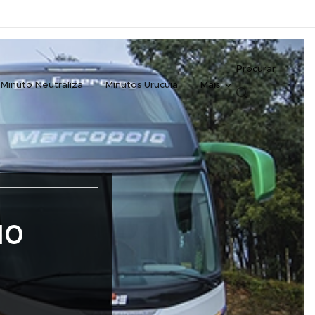
Procurar
Minuto Neutraliza
Minutos Urucuia
Mais
10
8