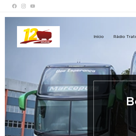
Início
Rádio Trat
B