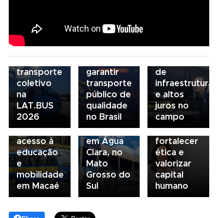
estratégia
debate
para
novo
05/08/2026
descarbonização
modelo
Presidente
e
de
da FAESP
03/08/2026
financiamento
financiamento
alerta para
Governança
do
para
gargalos
no
transporte
garantir
de
transporte:
coletivo
transporte
infraestrutura
04/08/2026
BRT
na
público de
e altos
Renovação
03/08/2026
Sorocaba
LAT.BUS
qualidade
juros no
da frota
Volvo
utiliza
2026
no Brasil
campo
escolar
inaugura
compliance
fortalece
concessionária
para
acesso à
em Água
fortalecer
educação
Clara, no
ética e
e
Mato
valorizar
mobilidade
Grosso do
capital
em Macaé
Sul
humano